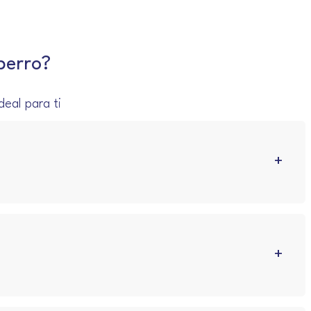
perro?
eal para ti
+
+