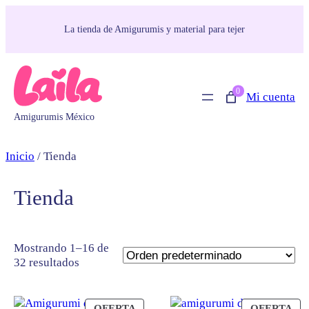
Saltar
al
La tienda de Amigurumis y material para tejer
contenido
0
Mi cuenta
Amigurumis México
Inicio
/ Tienda
Tienda
Mostrando 1–16 de
32 resultados
PRODUCTO
PR
OFERTA
OFERTA