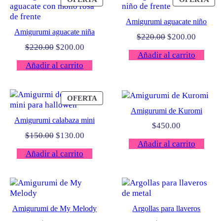
EN
EN
OFERTA
OF
Amigurumi aguacate niño
Amigurumi aguacate niña
El
El
$
220.00
$
200.00
El
El
precio
precio
$
220.00
$
200.00
Añadir al carrito
precio
precio
original
actual
Añadir al carrito
original
actual
era:
es:
era:
es:
$220.00.
$200.0
$220.00.
$200.00.
PRODUCTO
OFERTA
EN
Amigurumi de Kuromi
OFERTA
Amigurumi calabaza mini
$
450.00
El
El
$
150.00
$
130.00
Añadir al carrito
precio
precio
Añadir al carrito
original
actual
era:
es:
$150.00.
$130.00.
Amigurumi de My Melody
Argollas para llaveros