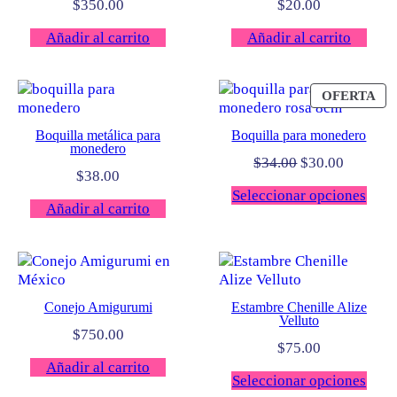
$
350.00
$
20.00
Añadir al carrito
Añadir al carrito
PR
OFERTA
EN
OF
Boquilla metálica para
Boquilla para monedero
monedero
El
El
$
34.00
$
30.00
$
38.00
precio
precio
Seleccionar opciones
original
actual
Añadir al carrito
era:
es:
$34.00.
$30.00.
Conejo Amigurumi
Estambre Chenille Alize
Velluto
$
750.00
$
75.00
Añadir al carrito
Seleccionar opciones