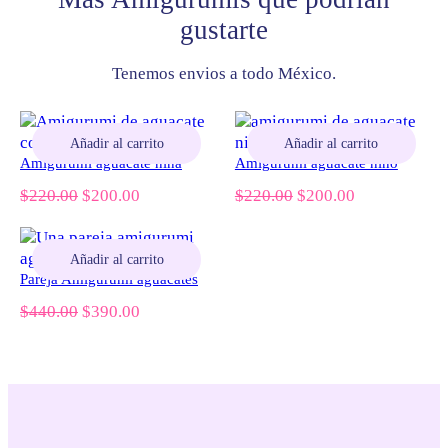
gustarte
Tenemos envios a todo México.
Añadir al carrito
Añadir al carrito
Amigurumi aguacate niña
Amigurumi aguacate niño
El
El
El
El
$
220.00
$
200.00
$
220.00
$
200.00
precio
precio
precio
precio
original
actual
original
actual
era:
es:
era:
es:
Añadir al carrito
$220.00.
$200.00.
$220.00.
$200.00.
Pareja Amigurumi aguacates
El
El
$
440.00
$
390.00
precio
precio
original
actual
era:
es:
$440.00.
$390.00.