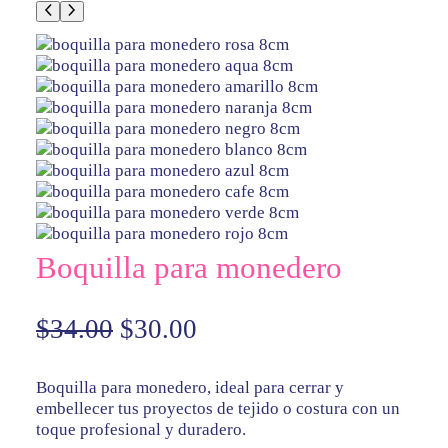
Boquilla para monedero
E
E
$
34.00
$
30.00
l
l
p
p
Boquilla para monedero, ideal para cerrar y
embellecer tus proyectos de tejido o costura con un
r
r
toque profesional y duradero.