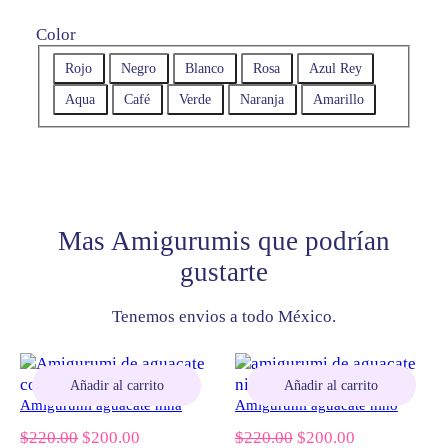
e
e
c
c
Color
i
i
Rojo
Negro
Blanco
Rosa
Azul Rey
o
o
Aqua
Café
Verde
Naranja
Amarillo
o
a
r
c
i
t
g
u
Mas Amigurumis que podrían
i
a
gustarte
n
l
a
e
Tenemos envios a todo México.
l
s
e
:
Añadir al carrito
Añadir al carrito
r
$
Amigurumi aguacate niña
Amigurumi aguacate niño
a
3
El
El
El
El
$
220.00
$
200.00
$
220.00
$
200.00