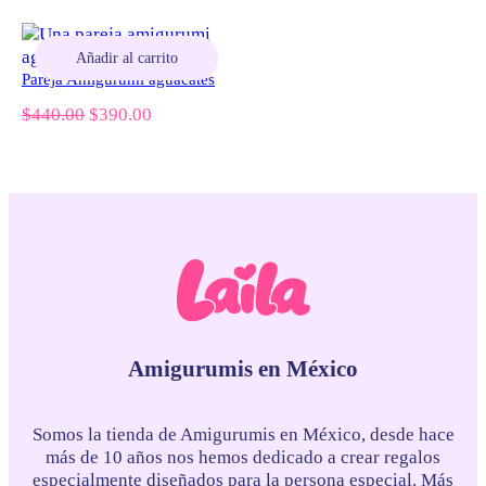
precio
precio
precio
precio
:
0
original
actual
original
actual
$
.
era:
es:
era:
es:
Añadir al carrito
$220.00.
$200.00.
$220.00.
$200.00.
Pareja Amigurumi aguacates
3
0
El
El
$
440.00
$
390.00
4
0
precio
precio
.
.
original
actual
era:
es:
0
$440.00.
$390.00.
0
.
Amigurumis en México
Somos la tienda de Amigurumis en México, desde hace
más de 10 años nos hemos dedicado a crear regalos
especialmente diseñados para la persona especial. Más