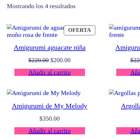
Mostrando los 4 resultados
PRODUCTO
OFERTA
EN
OFERTA
Amigurumi aguacate niña
Amiguru
El
El
$
220.00
$
200.00
$
22
precio
precio
Añadir al carrito
Aña
original
actual
era:
es:
$220.00.
$200.00.
Amigurumi de My Melody
Argoll
$
350.00
Añadir al carrito
Aña