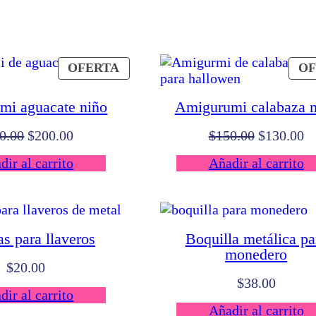
PRODUCTO
OFERTA
OF
EN
OFERTA
mi aguacate niño
Amigurumi calabaza 
El
El
El
El
0.00
$
200.00
$
150.00
$
130.00
precio
precio
precio
pr
dir al carrito
Añadir al carrito
original
actual
original
ac
era:
es:
era:
es
$220.00.
$200.00.
$150.00.
$1
as para llaveros
Boquilla metálica pa
monedero
$
20.00
$
38.00
dir al carrito
Añadir al carrito