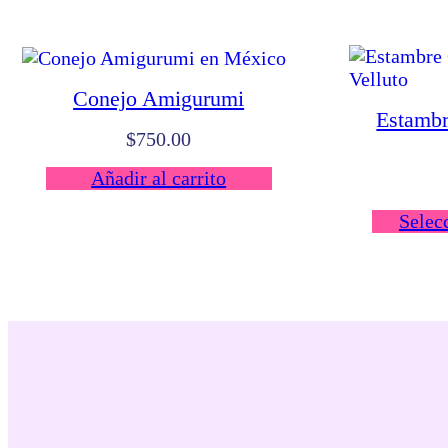
Conejo Amigurumi
Estambr
$
750.00
Añadir al carrito
Selec