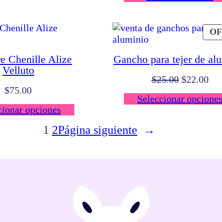
OF
e Chenille Alize
Gancho para tejer de al
Velluto
El
El
$
25.00
$
22.00
$
75.00
precio
pre
Seleccionar opcione
original
act
cionar opciones
era:
es:
$25.00.
$22
1
2
Página siguiente
→