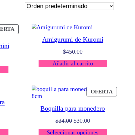
PRODUCTO
ERTA
EN
Amigurumi de Kuromi
OFERTA
mini
$
450.00
Añadir al carrito
ecio
tual
:
30.00.
PRODU
OFERTA
EN
ra
OFERTA
Boquilla para monedero
El
El
$
34.00
$
30.00
precio
precio
Seleccionar opciones
original
actual